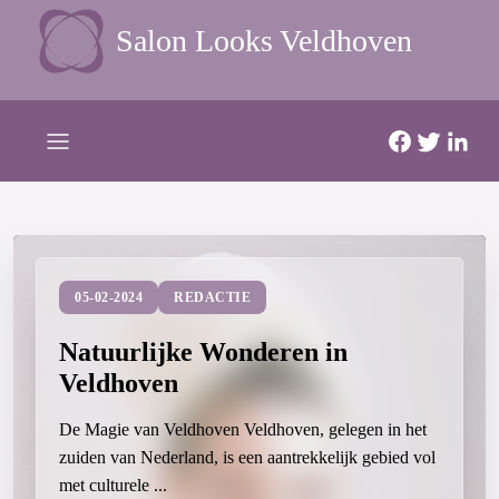
Salon Looks Veldhoven
05-02-2024
REDACTIE
05-02-2024
REDACTIE
Een Ode aan Veldhoven
Natuurlijke Wonderen in
De charme van Veldhoven Weinig plaatsen in
Veldhoven
Nederland zijn zo vredelievend, cultureel rijk en vol
De Magie van Veldhoven Veldhoven, gelegen in het
met historische scha...
zuiden van Nederland, is een aantrekkelijk gebied vol