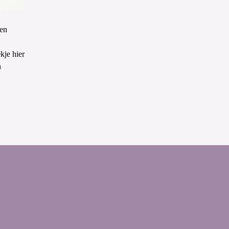
ten
kje hier
n