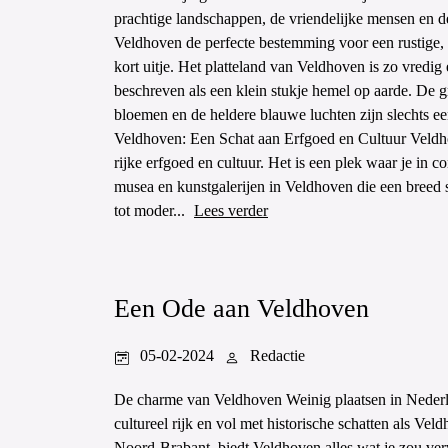
prachtige landschappen, de vriendelijke mensen en 
Veldhoven de perfecte bestemming voor een rustige,
kort uitje. Het platteland van Veldhoven is zo vredig
beschreven als een klein stukje hemel op aarde. De g
bloemen en de heldere blauwe luchten zijn slechts 
Veldhoven: Een Schat aan Erfgoed en Cultuur Veldh
rijke erfgoed en cultuur. Het is een plek waar je in 
musea en kunstgalerijen in Veldhoven die een breed sc
tot moder...
Lees verder
Een Ode aan Veldhoven
05-02-2024
Redactie
De charme van Veldhoven Weinig plaatsen in Nederla
cultureel rijk en vol met historische schatten als Vel
Noord-Brabant, biedt Veldhoven alles wat je zou ve