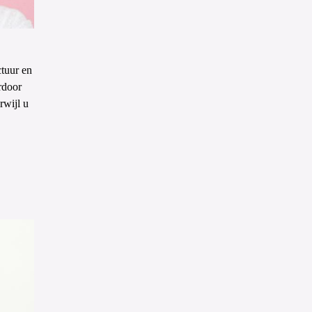
ctuur en
rdoor
rwijl u